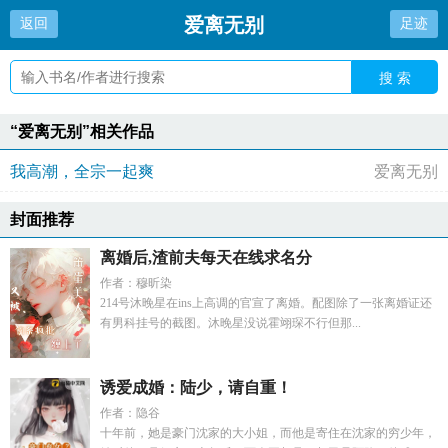
爱离无别
返回
足迹
搜 索
“爱离无别”相关作品
我高潮，全宗一起爽
爱离无别
封面推荐
离婚后,渣前夫每天在线求名分
作者：穆昕染
214号沐晚星在ins上高调的官宣了离婚。配图除了一张离婚证还
有男科挂号的截图。沐晚星没说霍翊琛不行但那...
诱爱成婚：陆少，请自重！
作者：隐谷
十年前，她是豪门沈家的大小姐，而他是寄住在沈家的穷少年，