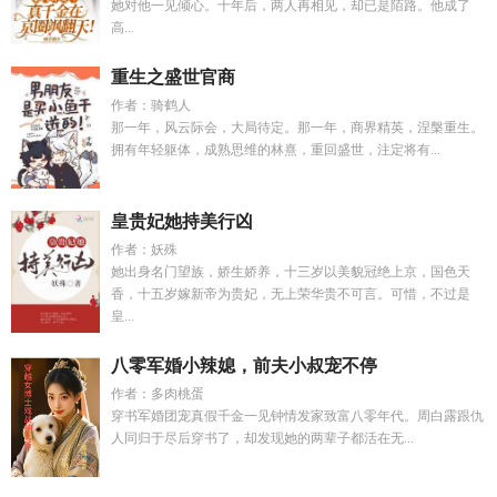
她对他一见倾心。十年后，两人再相见，却已是陌路。他成了
高...
重生之盛世官商
作者：骑鹤人
那一年，风云际会，大局待定。那一年，商界精英，涅槃重生。
拥有年轻躯体，成熟思维的林熹，重回盛世，注定将有...
皇贵妃她持美行凶
作者：妖殊
她出身名门望族，娇生娇养，十三岁以美貌冠绝上京，国色天
香，十五岁嫁新帝为贵妃，无上荣华贵不可言。可惜，不过是
皇...
八零军婚小辣媳，前夫小叔宠不停
作者：多肉桃蛋
穿书军婚团宠真假千金一见钟情发家致富八零年代。周白露跟仇
人同归于尽后穿书了，却发现她的两辈子都活在无...