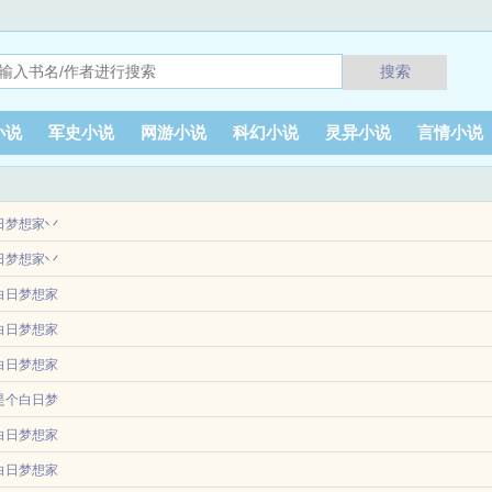
搜索
小说
军史小说
网游小说
科幻小说
灵异小说
言情小说
日梦想家丷
己穿进了曾经看的一本叫做清婉飞升路的小说中，成了里面的工具人女配。女主携手
日梦想家丷
白日梦想家
穿越，发现自己穿进某看过的小说中，成了里面同名同姓的路人甲。开篇就因魔修来
白日梦想家
了他的身体，而这一世他携带着系统归来，有一周的时间好好准备末日的生存，并且
白日梦想家
他的人！...
舱门缓缓打开，从里伸展出一个升降台，正缓缓地靠近地面。上面站着两个人，不，
情极寒降临，全球冰封我的物资每天发放美女为了口吃的就会送上门为了面包，高傲人
是个白日梦
条锁链，而锁链的另一...
白日梦想家
想家
成为京城顶级财阀大少，开局便将屠刀对准了气运之子龙王聂峥。他没有选择无脑硬
品大唐的风吹向了首尔的夜完本阅读大唐的风吹向了首尔的夜txt下载大唐的风吹向了
白日梦想家