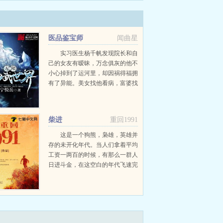
认命，毕竟他裤裆里那莫名其妙出现的诡异纹身，确
医品鉴宝师
闻曲星
实习医生杨千帆发现院长和自
己的女友有暧昧，万念俱灰的他不
小心掉到了运河里，却因祸得福拥
有了异能。美女找他看病，富婆找
他减肥，他不但用异能给各路美女
治病，还可以用透视眼赌石鉴宝。
一个小医生的惊天逆袭，一代鉴宝
柴进
重回1991
大师的疯狂崛起...
这是一个狗熊，枭雄，英雄并
存的未开化年代。当人们拿着平均
工资一两百的时候，有那么一群人
日进斗金，在这空白的年代飞速完
成了原始积累。重生回1992年的柴
进站在南下的老旧绿皮火车上，望
着窗外改革春风绿过的大地，目光
尖锐我要滔天财势！一...