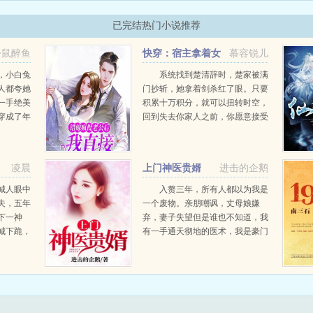
绝境，甚...
废物！这婚，我苏沐雪退定了！面对冰凰天娇未婚妻的高冷退婚，楚渊本来打算咬牙
已完结热门小说推荐
里的纹身里，钻...
松鼠醉鱼
快穿：宿主拿着女
慕容锐儿
配剧本杀疯了
，小白兔
系统找到楚清辞时，楚家被满
人都夸她
门抄斩，她拿着剑杀红了眼。只要
一手绝美
积累十万积分，就可以扭转时空，
穿成了年
回到失去你家人之前，你愿意接受
。苏燕婷
任务吗？我愿意。于是，楚清辞拿
排了一门
着一个又一个女配剧本，在各个时
途的提干
空活成了最耀眼的存在。有cp有
凌晨
上门神医贵婿
进击的企鹅
..
c...
城人眼中
入赘三年，所有人都以为我是
夫，五年
一个废物。亲朋嘲讽，丈母娘嫌
下一神
弃，妻子失望但是谁也不知道，我
城下跪，
有一手通天彻地的医术，我是豪门
亲生
大族的继承人，我手里掌控着数不
清的财产和人脉只等她牵起我的
手，我便给她全世界。...