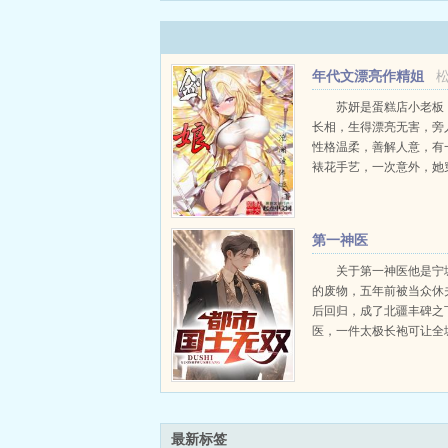
撩疯
（年代异能空间糙汉宠妻多胎家长里短双洁）乔念瑶
刚跳水自杀被救上来的年轻小姑娘！宋青锋两年前回老家
年代文漂亮作精姐
姐
苏妍是蛋糕店小老板
长相，生得漂亮无害，旁
性格温柔，善解人意，有
裱花手艺，一次意外，她
代文中的作精女配苏燕婷
是美艳村花，父母给她安
好亲事，隔壁村一个有前
第一神医
军人曾云军，可惜她在结婚.
关于第一神医他是宁
的废物，五年前被当众休
后回归，成了北疆丰碑之
医，一件太极长袍可让全
而此时，却发现孩子不是
的。...
最新标签