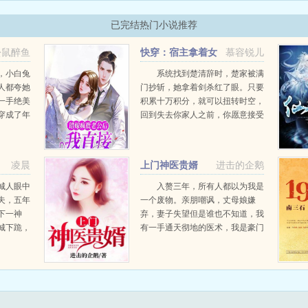
已完结热门小说推荐
是末世异能强者，与强敌拼杀产生能量爆炸，竟带着异能与对手爆出来的储物空间穿
...
松鼠醉鱼
快穿：宿主拿着女
慕容锐儿
配剧本杀疯了
，小白兔
系统找到楚清辞时，楚家被满
人都夸她
门抄斩，她拿着剑杀红了眼。只要
一手绝美
积累十万积分，就可以扭转时空，
穿成了年
回到失去你家人之前，你愿意接受
。苏燕婷
任务吗？我愿意。于是，楚清辞拿
排了一门
着一个又一个女配剧本，在各个时
途的提干
空活成了最耀眼的存在。有cp有
凌晨
上门神医贵婿
进击的企鹅
..
c...
城人眼中
入赘三年，所有人都以为我是
夫，五年
一个废物。亲朋嘲讽，丈母娘嫌
下一神
弃，妻子失望但是谁也不知道，我
城下跪，
有一手通天彻地的医术，我是豪门
亲生
大族的继承人，我手里掌控着数不
清的财产和人脉只等她牵起我的
手，我便给她全世界。...