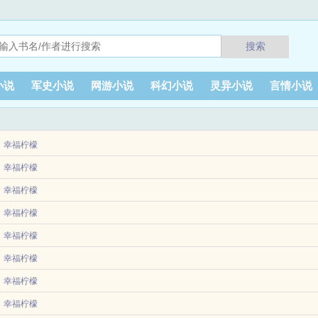
搜索
小说
军史小说
网游小说
科幻小说
灵异小说
言情小说
幸福柠檬
部​小说推荐，文中的主要角色有乔念瑶宋青锋，小说详细内容介绍宋三姑才点点头
幸福柠檬
己留着吃。宋...
幸福柠檬
筠是红遍半边天的新晋小花，因拒绝表妹炒作要求，就被表妹写进她的小说里，成为
幸福柠檬
幸福柠檬
幸福柠檬
幸福柠檬
幸福柠檬