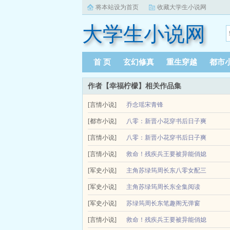
将本站设为首页
收藏大学生小说网
大学生小说网
首 页
玄幻修真
重生穿越
都市
作者【幸福柠檬】相关作品集
[言情小说]
乔念瑶宋青锋
我成了残疾丈夫的心尖宠，是作者幸福柠檬笔下的一
[都市小说]
八零：新晋小花穿书后日子爽
喝点糖水。跟三姑不用客气，随便倒碗水就行，红糖自
[言情小说]
翻了
八零：新晋小花穿书后日子爽
（年代大佬可盐可甜不受气宠妻读心日常发家）苏绿
[言情小说]
翻了【完结+番外】
救命！残疾兵王要被异能俏媳
五，因公受伤，躺在床上帅得叫人怜惜的植物人老...
[军史小说]
撩疯【完结+番外】
主角苏绿筠周长东八零女配三
[军史小说]
滴泪演到大佬他心碎
主角苏绿筠周长东全集阅读
[军史小说]
苏绿筠周长东笔趣阁无弹窗
[言情小说]
救命！残疾兵王要被异能俏媳