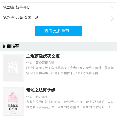
第23章 战争开始
第24章 云爆 众国行动
查看更多章节...
封面推荐
主角苏轻妩夜玄霆
作者：苏轻妩夜玄霆
双洁甜宠爽文绝美病娇黑化女主宠妻狂魔忠犬男主前世，苏轻妩
错信渣男和继姐，在他们的挑拨下，深深怨恨着宠她...
青蛇之法海佛缘
作者：懒人zero
当裴文德回过神来的时候，他已经站在金山寺上罗汉堂前，以法
海之名俯看芸芸众生。曾经的恩怨情仇，曾经的因果轮回，似...