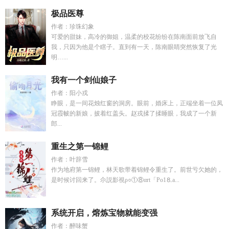
极品医尊
作者：珍珠幻象
可爱的甜妹，高冷的御姐，温柔的校花纷纷在陈南面前放飞自
我，只因为他是个瞎子。直到有一天，陈南眼睛突然恢复了光
明…...
我有一个剑仙娘子
作者：阳小戎
睁眼，是一间花烛红窗的洞房。眼前，婚床上，正端坐着一位凤
冠霞帔的新娘，披着红盖头。赵戎揉了揉睡眼，我成了一个新
郎...
重生之第一锦鲤
作者：叶辞雪
作为地府第一锦鲤，林天歌带着锦鲤令重生了。前世亏欠她的，
是时候讨回来了。尒説影視ρ○①⑧αrt「Рo1⒏а...
系统开启，熔炼宝物就能变强
作者：醉味蟹