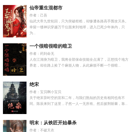
仙帝重生混都市
作者：己吾
仙武大帝九世轮回，只为突破桎梏，却惨遭各路高手围攻灭杀。
幸留一缕神识穿越万千位面来到地球，进入已死少年体内，只
为...
一个很暗很暗的暗卫
作者：药到命无
人在江湖身为暗卫，我将全部保命技能全点满了，正想找个地方
养老，却在路上捡了个麻烦人物，从此麻烦不断一个很暗...
绝宋
作者：宝贝啊小宝贝
关于绝宋异时空的宣和二年，与我们熟知的历史有相同也有不
同。陈辰来到了这里，孑然一人一无所有。然后披荆斩棘，靠...
明末：从铁匠开始暴杀
作者：不破天衣