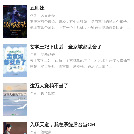
五师妹
作者：落日蔷薇
重虚宫有个传说。曾经，有个五师妹，是前掌门的第五个弟子。
她上有四个师兄，下有一个小师妹，小师妹天资聪颖是团宠。...
玄学王妃下山后，全京城都乱套了
作者：罗幕遮香
关于玄学王妃下山后，全京城都乱套了元亓风水世家传人修仙界
翘楚，能言生死，算富贵，测祸福。她活了三辈子...
这万人嫌我不当了
作者：风华如故
...
入职天道，我在系统后台当GM
作者：酒微凉