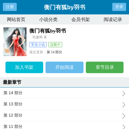
衡门有狐by羽书
注册
登录
网站首页
小说分类
会员书架
阅读记录
衡门有狐by羽书
笔趣阁 著
军史小说
连载中
最近更新：
第 14 部分
更新时间：
2026-08-06 15:21:17
加入书架
开始阅读
章节目录
最新章节
第 14 部分
第 13 部分
第 12 部分
第 11 部分