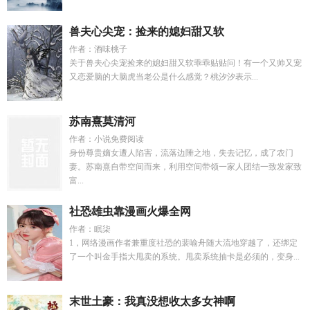
兽夫心尖宠：捡来的媳妇甜又软
作者：酒味桃子
关于兽夫心尖宠捡来的媳妇甜又软乖乖贴贴问！有一个又帅又宠
又恋爱脑的大脑虎当老公是什么感觉？桃汐汐表示...
苏南熹莫清河
作者：小说免费阅读
身份尊贵嫡女遭人陷害，流落边陲之地，失去记忆，成了农门
妻。苏南熹自带空间而来，利用空间带领一家人团结一致发家致
富...
社恐雄虫靠漫画火爆全网
作者：眠柒
1，网络漫画作者兼重度社恐的裴喻舟随大流地穿越了，还绑定
了一个叫金手指大甩卖的系统。甩卖系统抽卡是必须的，变身...
末世土豪：我真没想收太多女神啊