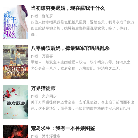
当初嫌穷要退婚，现在舔我干什么
作者：伽陀罗
四位未婚妻嘲讽我是低配版凤凰男，退婚当天，我号令成千数万
条毒蛇踏平她全族，她哭着后悔跪舔说要嫁我，晚了，你们，
都...
八零娇软后妈，撩最猛军官嘎嘎乱杀
作者：万喜喜
军婚＋一胎双宝＋先婚后爱＋双洁一场车祸穿八零。好消息之一
老公身高一八八，宽肩窄腰，八块腹肌。好消息之二无...
万界猎徒师
作者：火夕四少
关于万界猎徒师休道黄金贵，安乐最值钱。泰山崩于前而面不改
色，这不是淡定，而是懒，当如此懒散性格的李安乐碰到以收...
荒岛求生：我有一本兽娘图鉴
作者：繁华浮世客