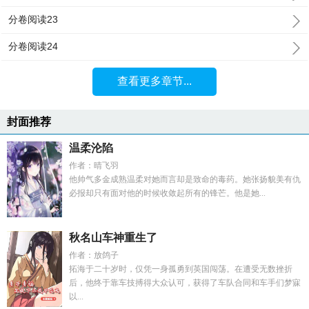
分卷阅读23
分卷阅读24
查看更多章节...
封面推荐
温柔沦陷
作者：晴飞羽
他帅气多金成熟温柔对她而言却是致命的毒药。她张扬貌美有仇
必报却只有面对他的时候收敛起所有的锋芒。他是她...
秋名山车神重生了
作者：放鸽子
拓海于二十岁时，仅凭一身孤勇到英国闯荡。在遭受无数挫折
后，他终于靠车技搏得大众认可，获得了车队合同和车手们梦寐
以...