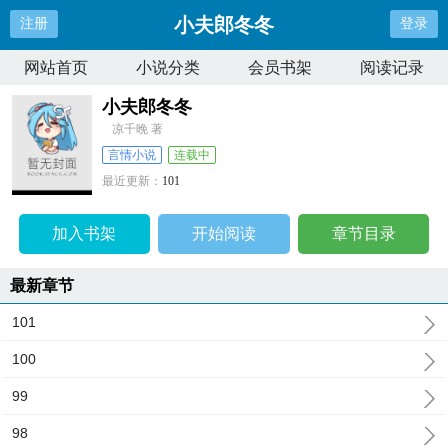
小夫郎冬冬
注册
登录
网站首页
小说分类
会员书架
阅读记录
小夫郎冬冬
凉千晚 著
言情小说
连载中
最近更新：
101
更新时间：
2026-06-02 05:04:34
加入书架
开始阅读
章节目录
最新章节
101
100
99
98