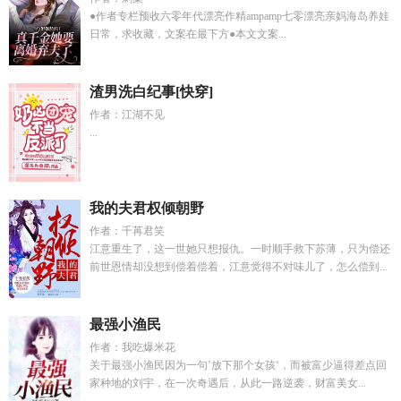
●作者专栏预收六零年代漂亮作精ampamp七零漂亮亲妈海岛养娃
日常，求收藏，文案在最下方●本文文案...
渣男洗白纪事[快穿]
作者：江湖不见
...
我的夫君权倾朝野
作者：千苒君笑
江意重生了，这一世她只想报仇。一时顺手救下苏薄，只为偿还
前世恩情却没想到偿着偿着，江意觉得不对味儿了，怎么偿到...
最强小渔民
作者：我吃爆米花
关于最强小渔民因为一句’放下那个女孩‘，而被富少逼得差点回
家种地的刘宇，在一次奇遇后，从此一路逆袭，财富美女...