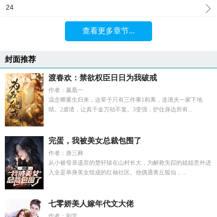
24
查看更多章节...
封面推荐
渡春欢：禁欲权臣日日为我破戒
作者：嬴凰一
温念卿重生归来，这辈子只有三件事1和离，送渣夫一家下地
狱。2虐渣，让真千金万劫不复。3变强，护住身边所有...
完蛋，我被美女总裁包围了
作者：唐三葬
从小被母亲遗弃的楚轩辕在山村长大，为解救失踪的姐姐意外进
入全是单身美女组成的红袖社区。他偶遇青丘狐仙，...
七零娇美人嫁年代文大佬
作者：刺棠