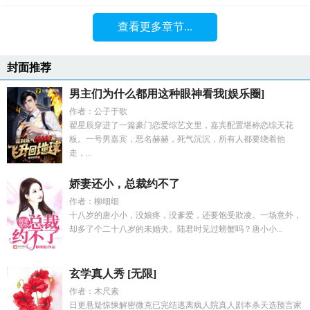
查看更多章节...
封面推荐
男主们为什么都用这种眼神看我[娱乐圈]
作者：公子于歌
翟星辰穿进了一篇豪门恋爱综艺文里，嘉宾配置堪称恋综天花
板。一号男嘉宾，恶名赫赫，死气沉沉，所有人都要绕着他
走，...
娇妻还小，总裁约不了
作者：柳细细
十八岁的唐小小，没娘疼，没爹爱，还要饱受欺凌。一场意外，
却多了个二十八岁的未婚夫。陆君时见过螃蟹吗？唐小小...
玄学真人秀 [无限]
作者：木尺素
日更悬疑惊悚解密微克已完结逃离疯人院真人剧本杀天选预言家