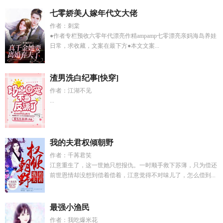
七零娇美人嫁年代文大佬
作者：刺棠
●作者专栏预收六零年代漂亮作精ampamp七零漂亮亲妈海岛养娃
日常，求收藏，文案在最下方●本文文案...
渣男洗白纪事[快穿]
作者：江湖不见
...
我的夫君权倾朝野
作者：千苒君笑
江意重生了，这一世她只想报仇。一时顺手救下苏薄，只为偿还
前世恩情却没想到偿着偿着，江意觉得不对味儿了，怎么偿到...
最强小渔民
作者：我吃爆米花