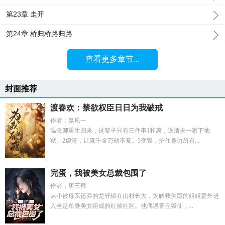
第23章 走开
第24章 桥归桥路归路
查看更多章节...
封面推荐
渡春欢：禁欲权臣日日为我破戒
作者：嬴凰一
温念卿重生归来，这辈子只有三件事1和离，送渣夫一家下地
狱。2虐渣，让真千金万劫不复。3变强，护住身边所有...
完蛋，我被美女总裁包围了
作者：唐三葬
从小被母亲遗弃的楚轩辕在山村长大，为解救失踪的姐姐意外进
入全是单身美女组成的红袖社区。他偶遇青丘狐仙，...