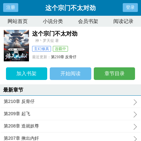
这个宗门不太对劲
注册
登录
网站首页
小说分类
会员书架
阅读记录
这个宗门不太对劲
神丶罗天征 著
玄幻修真
连载中
最近更新：
第210章 反骨仔
更新时间：
2024-10-15 16:38:23
加入书架
开始阅读
章节目录
最新章节
第210章 反骨仔
第209章 起飞
第208章 造就妖尊
第207章 揪出内奸