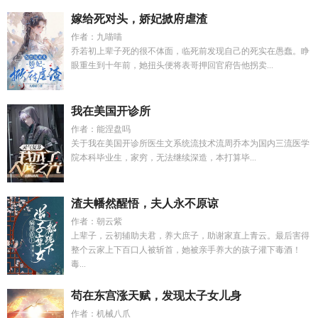
嫁给死对头，娇妃掀府虐渣
作者：九喵喵
乔若初上辈子死的很不体面，临死前发现自己的死实在愚蠢。睁
眼重生到十年前，她扭头便将表哥押回官府告他拐卖...
我在美国开诊所
作者：能涅盘吗
关于我在美国开诊所医生文系统流技术流周乔本为国内三流医学
院本科毕业生，家穷，无法继续深造，本打算毕...
渣夫幡然醒悟，夫人永不原谅
作者：朝云紫
上辈子，云初辅助夫君，养大庶子，助谢家直上青云。最后害得
整个云家上下百口人被斩首，她被亲手养大的孩子灌下毒酒！
毒...
苟在东宫涨天赋，发现太子女儿身
作者：机械八爪