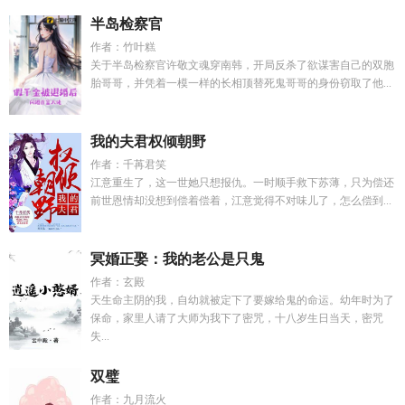
半岛检察官
作者：竹叶糕
关于半岛检察官许敬文魂穿南韩，开局反杀了欲谋害自己的双胞
胎哥哥，并凭着一模一样的长相顶替死鬼哥哥的身份窃取了他...
我的夫君权倾朝野
作者：千苒君笑
江意重生了，这一世她只想报仇。一时顺手救下苏薄，只为偿还
前世恩情却没想到偿着偿着，江意觉得不对味儿了，怎么偿到...
冥婚正娶：我的老公是只鬼
作者：玄殿
天生命主阴的我，自幼就被定下了要嫁给鬼的命运。幼年时为了
保命，家里人请了大师为我下了密咒，十八岁生日当天，密咒
失...
双璧
作者：九月流火