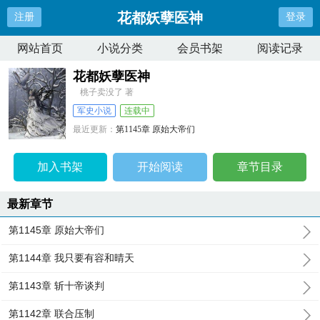
花都妖孽医神
注册
登录
网站首页
小说分类
会员书架
阅读记录
花都妖孽医神
桃子卖没了 著
军史小说
连载中
最近更新：
第1145章 原始大帝们
更新时间：
2025-11-09 13:39:36
加入书架
开始阅读
章节目录
最新章节
第1145章 原始大帝们
第1144章 我只要有容和晴天
第1143章 斩十帝谈判
第1142章 联合压制