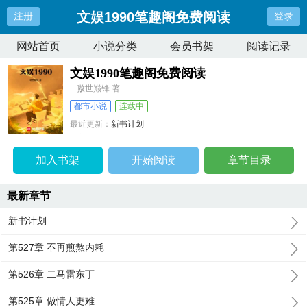
文娱1990笔趣阁免费阅读
注册
登录
网站首页
小说分类
会员书架
阅读记录
文娱1990笔趣阁免费阅读
嗷世巅锋 著
都市小说
连载中
最近更新：
新书计划
更新时间：
2026-01-09 04:17:39
加入书架
开始阅读
章节目录
最新章节
新书计划
第527章 不再煎熬内耗
第526章 二马雷东丁
第525章 做情人更难