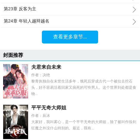
第23章 反客为主
第24章 年轻人越辩越名
查看更多章节...
封面推荐
夫君来自未来
作者：决绝
黎青执独自在末世生活多年，饿死后穿成古代一个被拉去挖石
头，好不容易活着回家又病死的可怜男人。这个世界到处都是食
物...
平平无奇大师姐
作者：辰冰
大家好，我叫雾心，是一个平平无奇的大师姐，除了被叫作练剑
狂魔之外没什么特别的。最近，我有...