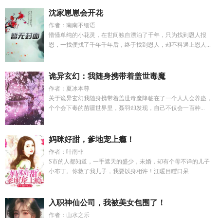
沈家崽崽会开花
作者：南南不细语
懵懂单纯的小花灵，在世间独自漂泊了千年，只为找到恩人报
恩，一找便找了千年千年后，终于找到恩人，却不料遇上恩人...
诡异玄幻：我随身携带着盖世毒魔
作者：夏冰本尊
关于诡异玄幻我随身携带着盖世毒魔降临在了一个人人会养蛊，
个个会下毒的苗疆世界里，聂羽却发现，自己不仅会一百种...
妈咪好甜，爹地宠上瘾！
作者：叶南非
S市的人都知道，一手遮天的盛少，未婚，却有个母不详的儿子
小布丁。你救了我儿子，我要以身相许！江暖目瞪口呆...
入职神仙公司，我被美女包围了！
作者：山水之乐