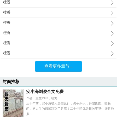
檀香
檀香
檀香
檀香
檀香
檀香
查看更多章节...
封面推荐
安小海刘俊全文免费
作者：重生1993，暗海
三十年前，安小海被人层层设计，失手杀人，身陷囹圄。眨眼
间，从人生的巅峰跌到了谷底！二十年暗无天日的牢狱生涯将他
摧...