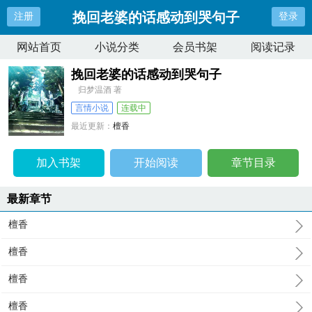
挽回老婆的话感动到哭句子
注册
登录
网站首页
小说分类
会员书架
阅读记录
挽回老婆的话感动到哭句子
归梦温酒 著
言情小说
连载中
最近更新：
檀香
更新时间：
2023-12-23 01:30:57
加入书架
开始阅读
章节目录
最新章节
檀香
檀香
檀香
檀香