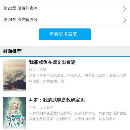
第23章 傲娇的秦冰
第24章 流光斩强敌
查看更多章节...
封面推荐
我靠咸鱼在虐文出奇迹
作者：故筝
这是一本古早霸总虐文，全员恶人。男主复仇归来，偏激无情老
狗比男二为爱极端，用...
斗罗：我的武魂是数码宝贝
作者：王子凝渊
斗罗我的武魂是数码宝贝简介穿越斗罗大陆，六岁的杰诺斯觉醒
武魂为数码宝贝中的嘿嘿兽，先天魂力半级，加入聊天群...