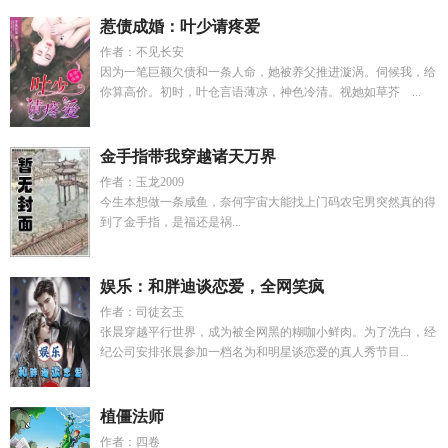
惹债成婚：叶少请疼爱
作者：不见长安
因为一笔巨额欠债和一条人命，她被养父推进漩涡。伺候我，给
你算高价。初时，叶仓言语薄凉，神色冷清。视她如草芥 ...
金手指带我穿越诸天万界
作者：玉龙2009
今生本想做一条咸鱼，奈何宇宙大能找上门码农宅男突然真的得
到了金手指，是福还是祸...
娱乐：和胖迪谈恋爱，全网笑疯
作者：司徒玄玉
张晨穿越平行世界，成为被全网黑的糊咖小鲜肉。为了洗白，经
纪公司安排张晨参加一档名为和明星谈恋爱的真人秀节目...
植僵法师
作者：四卷