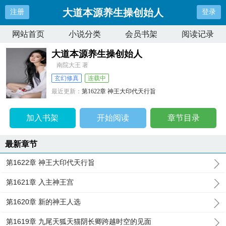
大道本源养生操创始人
注册
登录
网站首页
小说分类
会员书架
阅读记录
大道本源养生操创始人
南院大王 著
玄幻修真
连载中
最近更新：
第1622章 神王大印代天行旨
更新时间：
2023-12-25 04:49:05
加入书架
开始阅读
章节目录
最新章节
第1622章 神王大印代天行旨
第1621章 入主神王宫
第1620章 新的神王人选
第1619章 九尾天狐天猫阴长卿跨越时空的见面