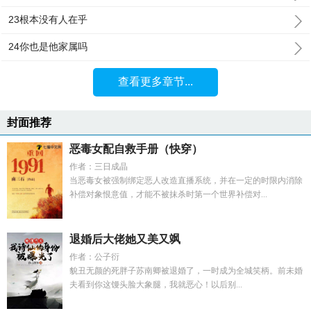
23根本没有人在乎
24你也是他家属吗
查看更多章节...
封面推荐
恶毒女配自救手册（快穿）
作者：三日成晶
当恶毒女被强制绑定恶人改造直播系统，并在一定的时限内消除
补偿对象恨意值，才能不被抹杀时第一个世界补偿对...
退婚后大佬她又美又飒
作者：公子衍
貌丑无颜的死胖子苏南卿被退婚了，一时成为全城笑柄。前未婚
夫看到你这馒头脸大象腿，我就恶心！以后别...