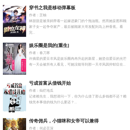
穿书之我是移动弹幕板
作者：芷柚
林甜甜是被亲妈带着一起嫁进豪门的个拖油瓶。然而她妄图和顾
家子女一起争夺家产，最后被顾家大哥发配到岛上种香蕉。看
完...
娱乐圈是我的[重生]
作者：春刀寒
许摘星的爱豆岑风是娱乐圈冉冉升起的新星，她坚信爱豆的光芒
有一天会被所有人看见，可她没能等到那一天岑风因抑郁症在...
亏成首富从借钱开始
作者：灿烂地瓜
记者赖先生，我想请问一下，你为什么借了那么多钱都不还？赖
钱凭本事借的钱为什么要还？...
传奇佣兵，小猫咪和女帝可以兼得
作者：何必言深