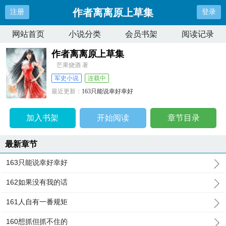
作者离离原上草集
注册
登录
网站首页
小说分类
会员书架
阅读记录
作者离离原上草集
芒果烧酒 著
军史小说
连载中
最近更新：
163只能说幸好幸好
更新时间：
2026-06-17 16:58:33
加入书架
开始阅读
章节目录
最新章节
163只能说幸好幸好
162如果没有我的话
161人自有一番规矩
160想抓但抓不住的