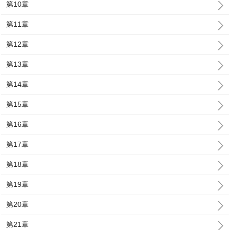
第10章
第11章
第12章
第13章
第14章
第15章
第16章
第17章
第18章
第19章
第20章
第21章