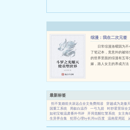
综漫：我在二次元签
到
日常综漫洛曜因为不
了笔记本，竟意外的被转
的世界里面的综漫有五等
嫁，路人女主的养成方法
偶，约会大作战，
DarlingTheFranxx，莉
借女友，侦探后...
最新标签
拒不复婚前夫滚远点全文免费阅读
穿越成为龙傲
国重工系统
周叙白温乔
一弓九箭
时舒霍景琛全
如初宝银温肃番外书评
开局觉醒红警系统
女主角
生异界合集
犯罪心理by长洱txt百度
温南星周廷
情 佚名
喜棺开白鬼散百科
清冷佛子欲渡我免费阅
穿书后被反派最
方星冉
嘘舍
路人甲万人迷无cp