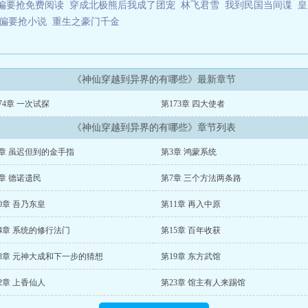
偏要抢免费阅读
穿成北极熊后我成了团宠
林飞君雪
我到民国当间谍
皇
偏要抢小说
重生之豪门千金
《神仙穿越到异界的有哪些》最新章节
74章 一次试探
第173章 四大使者
《神仙穿越到异界的有哪些》章节列表
章 虽迟但到的金手指
第3章 鸿蒙系统
章 德诺遗民
第7章 三个方法两条路
0章 吾乃东皇
第11章 再入中原
4章 系统的修行法门
第15章 百年收获
8章 元神大成和下一步的猜想
第19章 东方武馆
2章 上香仙人
第23章 馆主有人来踢馆