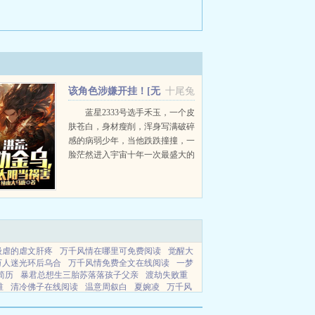
该角色涉嫌开挂！[无
十尾兔
限]
蓝星2333号选手禾玉，一个皮
肤苍白，身材瘦削，浑身写满破碎
感的病弱少年，当他跌跌撞撞，一
脸茫然进入宇宙十年一次最盛大的
顶流选秀比赛时观众们笑疯这是走
错地方了吧？在这个比赛中，以战
斗力为评...
级虐的虐文肝疼
万千风情在哪里可免费阅读
觉醒大
万人迷光环后乌合
万千风情免费全文在线阅读
一梦
简历
暴君总想生三胎苏落落孩子父亲
渡劫失败重
谁
清冷佛子在线阅读
温意周叙白
夏婉凌
万千风
的教练最新集
轮回乐园深渊医师笔趣阁免费阅读
娇气包
季宴泽桑念妤叫什么名字
聂丹虹
聂磊和