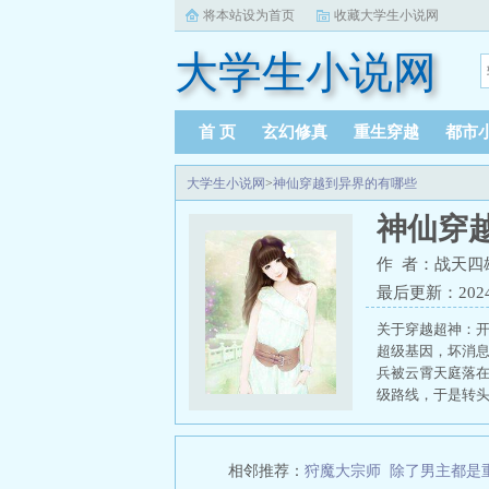
将本站设为首页
收藏大学生小说网
大学生小说网
首 页
玄幻修真
重生穿越
都市
大学生小说网
>
神仙穿越到异界的有哪些
神仙穿
作 者：战天四
最后更新：2024-0
关于穿越超神：
超级基因，坏消
兵被云霄天庭落
级路线，于是转头
仙宫修行秩序
神
面图片
穿越神仙
系的
开局成为仙
相邻推荐：
狩魔大宗师
除了男主都是
越到异界的