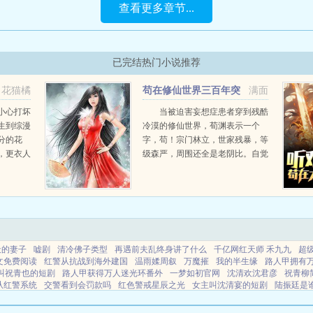
查看更多章节...
已完结热门小说推荐
花猫橘
苟在修仙世界三百年突
满面
然发现自己是最强
小心打坏
当被迫害妄想症患者穿到残酷
生到综漫
冷漠的修仙世界，荀渊表示一个
分的花
字，苟！宗门林立，世家残暴，等
，更衣人
级森严，周围还全是老阴比。自觉
没什么天赋，还是个傻白甜的荀渊
可丽丝，租
决定要将防御修到最高，并开发出
全套的技能点，立志要做一个对别
人有用...
天的妻子
嘘剧
清冷佛子类型
再遇前夫乱终身讲了什么
千亿网红天师 禾九九
超
文免费阅读
红警从抗战到海外建国
温雨媃周叙
万魔摧
我的半生缘
路人甲拥有
叫祝青也的短剧
路人甲获得万人迷光环番外
一梦如初官网
沈清欢沈君彦
祝青柳
从红警系统
交警看到会罚款吗
红色警戒星辰之光
女主叫沈清宴的短剧
陆振廷是
读全文无弹窗
我不是真的想重生
穿越成龙傲天被
一梦如初宝银温肃免费观看
我
桑念谢沉舟AI短剧全集免费观看
表妹毁号案详情
嘘呵
暴君生子
无限流万人迷