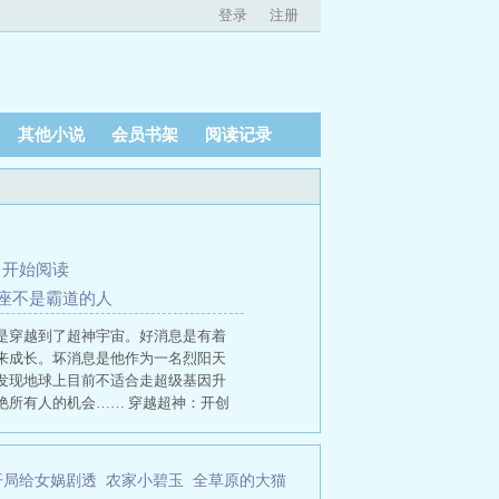
登录
注册
其他小说
会员书架
阅读记录
、
开始阅读
 本座不是霸道的人
是穿越到了超神宇宙。好消息是有着
来成长。坏消息是他作为一名烈阳天
发现地球上目前不适合走超级基因升
艳所有人的机会…… 穿越超神：开创
有哪些
穿越超神开创仙宫修行秩序封
神的
主角穿越超神
穿越开创修炼体
建仙文明
穿越神道仙道体系
神仙穿
开局给女娲剧透
农家小碧玉
全草原的大猫