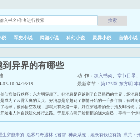
搜索
小说
军史小说
网游小说
科幻小说
灵异小说
言情小说
越到异界的有哪些
雄
动 作：
加入书架
、
章节目录
3-10 04:16:18
最新章节：
第175章 东方明
开创仙宫修行秩序：东方明穿越了。好消息是穿越到了自己熟悉的世界，坏消息
息是成为了云霄天庭的天兵。好消息是穿越到了剧情开始的一千多年前，有时间
在了地球，被孙悟空发现，那就只有死路一条。好在穿越者的金手指及时出现，
开始走人体自我进化修行之路。于是东方明开始悄悄的强大自己，等待一个惊
仙穿越到异界
修仙者穿越超神学院
修仙者穿越超神学院的
神仙穿越到异界的
神仙穿越到异界开篇就无敌的
穿越超神开创仙宫修行秩序免费阅读
穿越到超
帝穿越超神学院
穿越超星神的
穿越超神开创仙宫修行秩序
穿越超神学院之创
重生穿越来的
迷雾岛奇遇林飞君雪
神豪系统，她既有钱也有颜
洪荒：