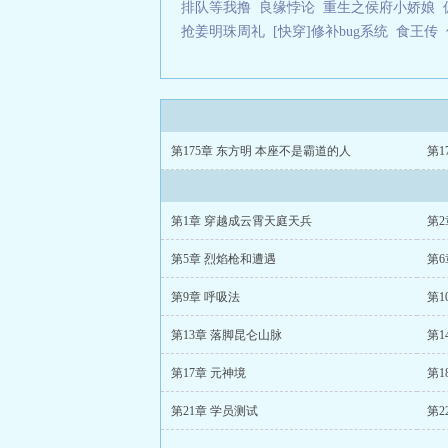
排队等我撸
良缘悖论
重生之侯府小娇娘
抢姜明珠周礼
[快穿]修补bug系统
食王传
第175章 东方明 本座不是霸道的人
第1
第1章 穿越成云霄天庭天兵
第2
第5章 烈焰枪和遭遇
第6
第9章 呼吸法
第1
第13章 落脚昆仑山脉
第1
第17章 元神境
第1
第21章 学员测试
第2