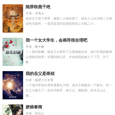
陆辞秋燕千绝
作者：夺凤台
南岳太子是个渣男，被陆二小姐给废了。就在人人以为陆二小姐
必死无疑时，一道圣旨送到左相陆府皇上为陆二小...
我一个女大学生，会画符很合理吧
作者：貔卡貅
＋＋我叫陈曦，接连几天梦到了父母跳楼自杀，他们空洞的眼神
让我险些崩溃！在遇到师父后，才知道我是被人下了咒，为了
解...
我的岳父是崇祯
作者：隔壁小王本尊
一个现代军校生周世显重生大明，成为大明最后一个驸马。凭一
己之力建立了一支近代铁军，保江山，驱鞑虏。饮马天山之
巅，...
娇娘春闺
作者：笑佳人