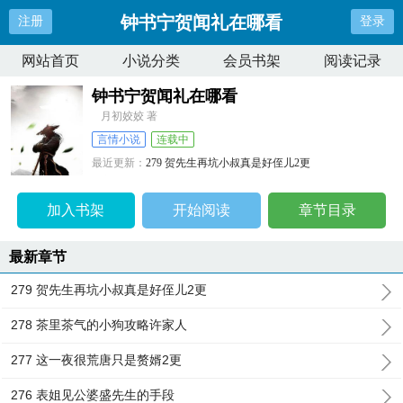
钟书宁贺闻礼在哪看
注册
登录
网站首页
小说分类
会员书架
阅读记录
钟书宁贺闻礼在哪看
月初姣姣 著
言情小说
连载中
最近更新：
279 贺先生再坑小叔真是好侄儿2更
更新时间：
2024-11-27 08:15:53
加入书架
开始阅读
章节目录
最新章节
279 贺先生再坑小叔真是好侄儿2更
278 茶里茶气的小狗攻略许家人
277 这一夜很荒唐只是赘婿2更
276 表姐见公婆盛先生的手段