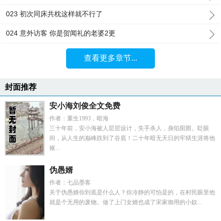
023 初次同床共枕这样就不行了
024 意外访客 你是贺闻礼的老婆2更
查看更多章节...
封面推荐
安小海刘俊全文免费
作者：重生1993，暗海
三十年前，安小海被人层层设计，失手杀人，身陷囹圄。眨眼
间，从人生的巅峰跌到了谷底！二十年暗无天日的牢狱生涯将他
摧...
伪愚婿
作者：七品墨客
关于伪愚婿你到底是什么人？你冷静的可怕是的，在村民眼里他
就是个无用的废物。做了上门女婿也成了宋家御用的小奴...