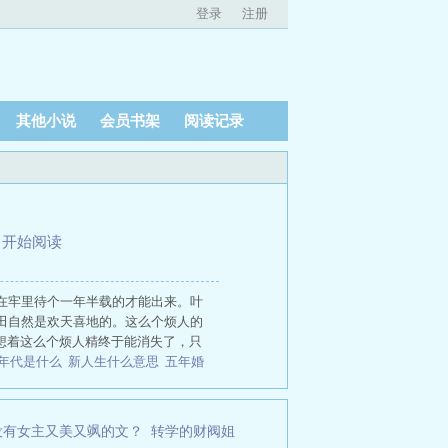
登录
注册
其他小说
会员书架
阅读记录
、
开始阅读
在牢里待个一年半载的才能出来。叶
田自然是欢天喜地的。这么个烦人的
想着这么个烦人精终于能消失了，只
年代是什么
新人生什么意思
五年婚
大悲哀是什么
回复术士重新人生
新
人生观罗家伦
曾性新人生
新人生
人生是好还是坏
休夫开启新人生
新
没有女主又美又飒的文？
转学的财阀姐
什么?
姐妹的新人生
重生拒表开启新