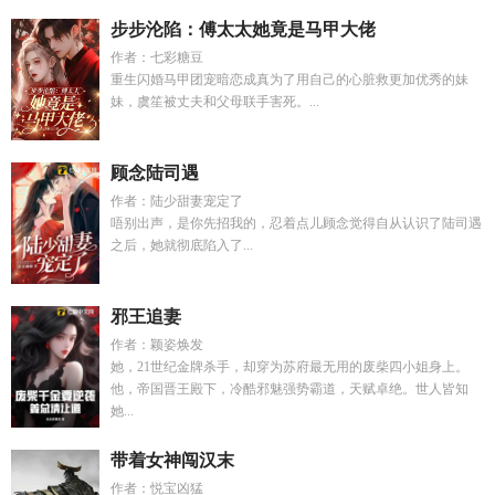
步步沦陷：傅太太她竟是马甲大佬
作者：七彩糖豆
重生闪婚马甲团宠暗恋成真为了用自己的心脏救更加优秀的妹
妹，虞笙被丈夫和父母联手害死。...
顾念陆司遇
作者：陆少甜妻宠定了
唔别出声，是你先招我的，忍着点儿顾念觉得自从认识了陆司遇
之后，她就彻底陷入了...
邪王追妻
作者：颖姿焕发
她，21世纪金牌杀手，却穿为苏府最无用的废柴四小姐身上。
他，帝国晋王殿下，冷酷邪魅强势霸道，天赋卓绝。世人皆知
她...
带着女神闯汉末
作者：悦宝凶猛