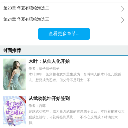
第23章 华夏有嘻哈海选二
第24章 华夏有嘻哈海选三
查看更多章节...
封面推荐
木叶：从仙人化开始
作者：晴子晴子晴子
木叶30年，某穿越者意外重生成为一名叫桐人的木叶孤儿院孤
儿。想要成为忍者。但父母不是烈士，不...
从武动乾坤开始签到
作者：吾郎
穿越武动乾坤，成为狂刀武馆的首席弟子吴云，本想着抱林动大
腿咸鱼就行，却获得签到系统，一不小心反而成了林动的大
腿。...