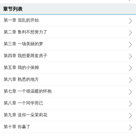
章节列表
第一章 混乱的开始
第二章 鲁利不想努力了
第三章 一场美丽的梦
第四章 我想要两套房子
第五章 我的小保姆
第六章 熟悉的地方
第七章 一个很温暖的怀抱
第八章 一个同学而已
第九章 送你一朵茉莉花
第十章 你赢了