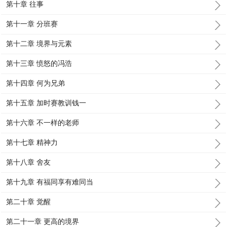
第十章 往事
第十一章 分班赛
第十二章 境界与元素
第十三章 愤怒的冯浩
第十四章 何为兄弟
第十五章 加时赛教训钱一
第十六章 不一样的老师
第十七章 精神力
第十八章 舍友
第十九章 有福同享有难同当
第二十章 觉醒
第二十一章 更高的境界