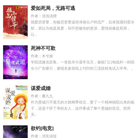
爱如死局，无路可逃
作者：淡浅淡狸
我爱厉君擎，却被厉君擎逼得净身出户和流产，后来我遇到霍冷
郁，原以为他是真爱，却不想被伤的更深，爱情就像是死局，
让...
死神不可欺
作者：木兮娘
学院流微克苏鲁。一丧批岑今退学当天，被校门口电线杆一则招
生小广告吸引，遂报名参加纸上刊印的三流技校免试入学考。...
谋爱成婚
作者：桑九九
作为墨城只手遮天的大财阀季靖北，娶了一个精神病院出来的疯
子，还是个怀了孕的女人，这件事成了整个墨城的笑话。然而
关...
欲钓[电竞]
作者：消失绿缇