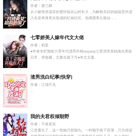
作者：唐三葬
从小被母亲遗弃的楚轩辕在山村长大，为解救失踪的姐姐意外进
入全是单身美女组成的红袖社区。他偶遇青丘狐仙，...
七零娇美人嫁年代文大佬
作者：刺棠
●作者专栏预收六零年代漂亮作精ampamp七零漂亮亲妈海岛养娃
日常，求收藏，文案在最下方●本文文案...
渣男洗白纪事[快穿]
作者：江湖不见
...
我的夫君权倾朝野
作者：千苒君笑
江意重生了，这一世她只想报仇。一时顺手救下苏薄，只为偿还