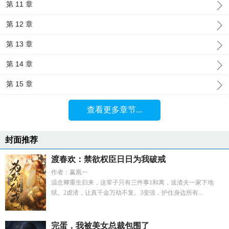
第 11 章
第 12 章
第 13 章
第 14 章
第 15 章
查看更多章节...
封面推荐
渡春欢：禁欲权臣日日为我破戒
作者：嬴凰一
温念卿重生归来，这辈子只有三件事1和离，送渣夫一家下地
狱。2虐渣，让真千金万劫不复。3变强，护住身边所有...
完蛋，我被美女总裁包围了