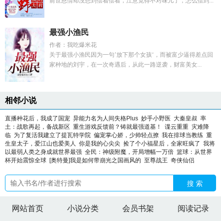
前世恩情却没想到偿着偿着，江意觉得不对味儿了，怎么偿到...
最强小渔民
作者：我吃爆米花
关于最强小渔民因为一句’放下那个女孩‘，而被富少逼得差点回
家种地的刘宇，在一次奇遇后，从此一路逆袭，财富美女...
相邻小说
直播种花后，我成了国宠
异能力名为人间失格Plus
妙手小野医
大秦皇叔
率
土：战歌再起，备战新区
重生游戏反馈前？铸就最强道基！
谍云重重
灾难降
临
为了复活我建立了提瓦特学院
偏宠掌心娇，少帅轻点撩
我在排球当教练
重
生皇太子，爱江山也爱美人
你是我的心尖尖
捡了个小福星后，全家旺疯了
我将
以最弱人类之身成就世界最强
全民：神级附魔，开局增幅一万倍
篮球：从世界
杯开始震惊全球
[奥特曼]我是如何带崩光之国画风的
至尊战王
奇侠仙侣
搜 索
网站首页
小说分类
会员书架
阅读记录