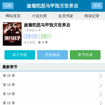
披着陀思马甲毁灭世界后
注册
登录
网站首页
小说分类
会员书架
阅读记录
披着陀思马甲毁灭世界后
墨棋蓝泠 著
言情小说
连载中
最近更新：
第 15 章
更新时间：
2023-12-03 11:00:58
加入书架
开始阅读
章节目录
最新章节
第 15 章
第 14 章
第 13 章
第 12 章