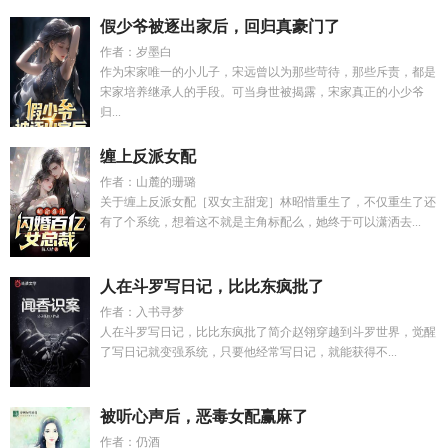
假少爷被逐出家后，回归真豪门了
作者：岁墨白
作为宋家唯一的小儿子，宋远曾以为那些苛待，那些斥责，都是
宋家培养继承人的手段。可当身世被揭露，宋家真正的小少爷
归...
缠上反派女配
作者：山麓的珊璐
关于缠上反派女配［双女主甜宠］林昭惜重生了，不仅重生了还
有了个系统，想着这不就是主角标配么，她终于可以潇洒去...
人在斗罗写日记，比比东疯批了
作者：入书寻梦
人在斗罗写日记，比比东疯批了简介赵翎穿越到斗罗世界，觉醒
了写日记就变强系统，只要他经常写日记，就能获得不...
被听心声后，恶毒女配赢麻了
作者：仍酒