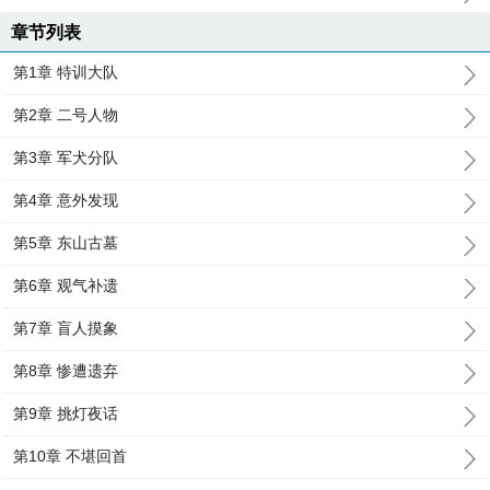
章节列表
第1章 特训大队
第2章 二号人物
第3章 军犬分队
第4章 意外发现
第5章 东山古墓
第6章 观气补遗
第7章 盲人摸象
第8章 惨遭遗弃
第9章 挑灯夜话
第10章 不堪回首