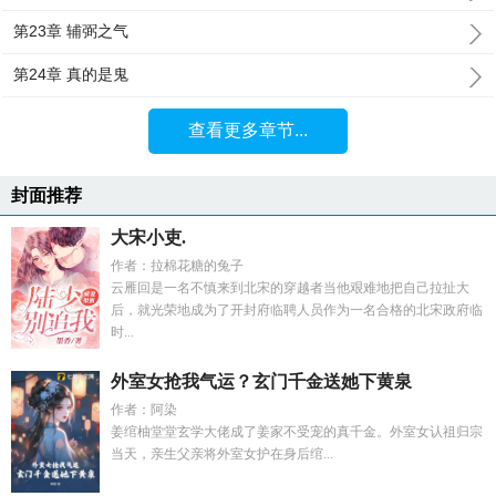
第23章 辅弼之气
第24章 真的是鬼
查看更多章节...
封面推荐
大宋小吏.
作者：拉棉花糖的兔子
云雁回是一名不慎来到北宋的穿越者当他艰难地把自己拉扯大
后，就光荣地成为了开封府临聘人员作为一名合格的北宋政府临
时...
外室女抢我气运？玄门千金送她下黄泉
作者：阿染
姜绾柚堂堂玄学大佬成了姜家不受宠的真千金。外室女认祖归宗
当天，亲生父亲将外室女护在身后绾...