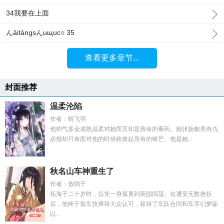
34我要在上面
んāitāngsんuщuc○ 35
查看更多章节...
封面推荐
温柔沦陷
作者：晴飞羽
他帅气多金成熟温柔对她而言却是致命的毒药。她张扬貌美有仇
必报却只有面对他的时候收敛起所有的锋芒。他是她...
秋名山车神重生了
作者：放鸽子
拓海于二十岁时，仅凭一身孤勇到英国闯荡。在遭受无数挫折
后，他终于靠车技搏得大众认可，获得了车队合同和车手们梦寐
以...