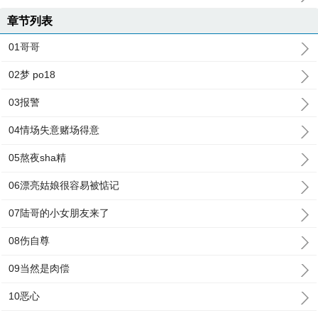
章节列表
01哥哥
02梦 po18
03报警
04情场失意赌场得意
05熬夜sha精
06漂亮姑娘很容易被惦记
07陆哥的小女朋友来了
08伤自尊
09当然是肉偿
10恶心