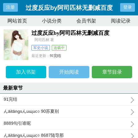
过度反应by阿司匹林无删减百度
注册
登录
网站首页
小说分类
会员书架
阅读记录
过度反应by阿司匹林无删减百度
阿司匹林 著
军史小说
连载中
最近更新：
91完结
更新时间：
2025-10-21 21:50:44
加入书架
开始阅读
章节目录
最新章节
91完结
んāitāngsんuщuc○ 90苏夏别
8889勾引谁呢
んāitāngsんuщuc○ 8687陆导那