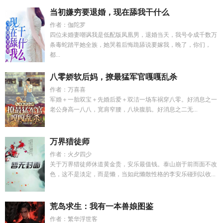
当初嫌穷要退婚，现在舔我干什么
作者：伽陀罗
四位未婚妻嘲讽我是低配版凤凰男，退婚当天，我号令成千数万
条毒蛇踏平她全族，她哭着后悔跪舔说要嫁我，晚了，你们，
都...
八零娇软后妈，撩最猛军官嘎嘎乱杀
作者：万喜喜
军婚＋一胎双宝＋先婚后爱＋双洁一场车祸穿八零。好消息之一
老公身高一八八，宽肩窄腰，八块腹肌。好消息之二无...
万界猎徒师
作者：火夕四少
关于万界猎徒师休道黄金贵，安乐最值钱。泰山崩于前而面不改
色，这不是淡定，而是懒，当如此懒散性格的李安乐碰到以收...
荒岛求生：我有一本兽娘图鉴
作者：繁华浮世客