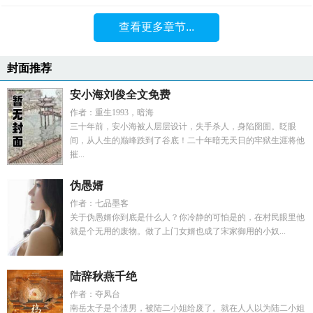
查看更多章节...
封面推荐
安小海刘俊全文免费
作者：重生1993，暗海
三十年前，安小海被人层层设计，失手杀人，身陷囹圄。眨眼
间，从人生的巅峰跌到了谷底！二十年暗无天日的牢狱生涯将他
摧...
伪愚婿
作者：七品墨客
关于伪愚婿你到底是什么人？你冷静的可怕是的，在村民眼里他
就是个无用的废物。做了上门女婿也成了宋家御用的小奴...
陆辞秋燕千绝
作者：夺凤台
南岳太子是个渣男，被陆二小姐给废了。就在人人以为陆二小姐