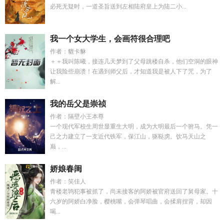
必死无疑时，一道圣旨送到左相陆府皇上为陆二小...
我一个女大学生，会画符很合理吧
作者：貔卡貅
＋＋我叫陈曦，接连几天梦到了父母跳楼自杀，他们空洞的眼神
让我险些崩溃！在遇到师父后，才知道我是被人下了咒，为了
解...
我的岳父是崇祯
作者：隔壁小王本尊
一个现代军校生周世显重生大明，成为大明最后一个驸马。凭一
己之力建立了一支近代铁军，保江山，驱鞑虏。饮马天山之
巅，...
娇娘春闺
作者：笑佳人
青楼老鸨犯事被抓了，尚未接客的阿娇被官府送回了舅母家。十
六岁的阿娇白净脸，樱桃嘴，会弹琴唱曲，会揉肩捏背，却因
喝...