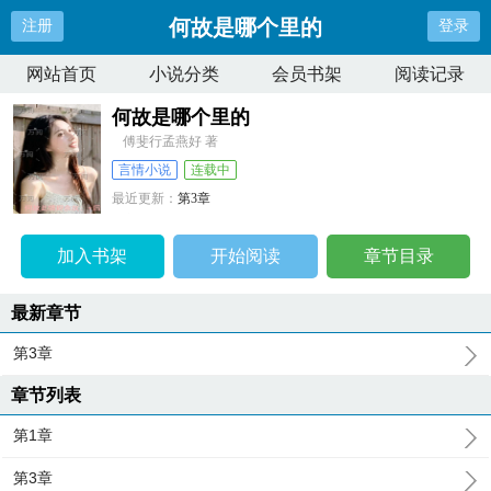
何故是哪个里的
注册
登录
网站首页
小说分类
会员书架
阅读记录
何故是哪个里的
傅斐行孟燕好 著
言情小说
连载中
最近更新：
第3章
更新时间：
2025-05-12 11:09:20
加入书架
开始阅读
章节目录
最新章节
第3章
章节列表
第1章
第3章