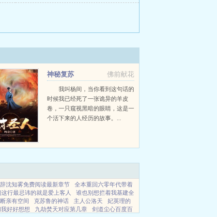
神秘复苏
佛前献花
我叫杨间，当你看到这句话的
时候我已经死了一张诡异的羊皮
卷，一只窥视黑暗的眼睛，这是一
个活下来的人经历的故事。...
辞沈知雾免费阅读最新章节
全本重回六零年代带着
们这行最忌讳的就是爱上客人
谁也别想拦着我基建全
断亲有空间
克苏鲁的神话
主人公洛天
妃英理的
间我好好想想
九劫焚天对应第几章
剑道尘心百度百