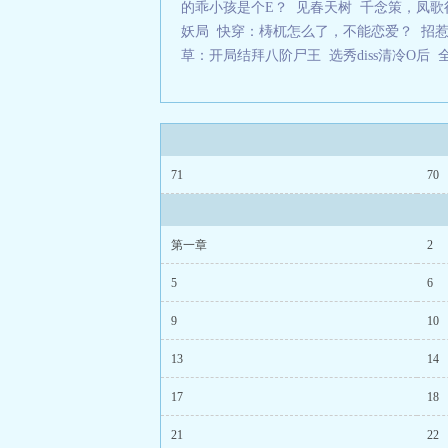
的乖小孩是个E？
见春天树
千念策，凤歌
妖局
快穿：梼杌怎么了，不能恋爱？
招
草：开局结拜八阶尸王
选秀diss清冷O后
71
70
第一章
2
5
6
9
10
13
14
17
18
21
22