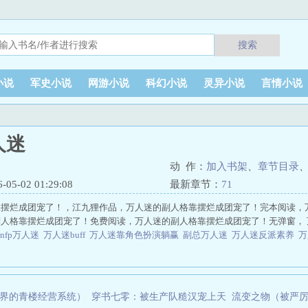
搜索
小说
军史小说
网游小说
科幻小说
灵异小说
言情小说
人迷
动 作：
加入书架
、
章节目录
5-02 01:29:08
最新章节：
71
摆烂成团宠了！，江九狸作品，万人迷的副人格靠摆烂成团宠了！完本阅读，万
人格靠摆烂成团宠了！免费阅读，万人迷的副人格靠摆烂成团宠了！无弹窗，
enfp万人迷
万人迷buff
万人迷靠角色扮演躺赢
副总万人迷
万人迷反派素养
界的青楼经营系统）
穿书七零：被生产队糙汉宠上天
流变之物（被严