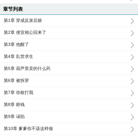
章节列表
第1章 穿成反派后娘
第2章 便宜相公回来了
第3章 他醒了
第4章 乱世求生
第5章 葫芦里卖的什么药
第6章 被拆穿
第7章 你敢打我
第8章 赔钱
第9章 诬陷
第10章 爹爹你不该这样做