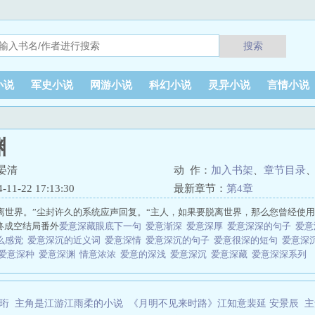
搜索
小说
军史小说
网游小说
科幻小说
灵异小说
言情小说
渊
晏清
动 作：
加入书架
、
章节目录
1-22 17:13:30
最新章节：
第4章
离世界。”尘封许久的系统应声回复。“主人，如果要脱离世界，那么您曾经使
深处终成空结局番外
爱意深藏眼底下一句
爱意渐深
爱意深厚
爱意深深的句子
爱
么感觉
爱意深沉的近义词
爱意深情
爱意深沉的句子
爱意很深的短句
爱意深
爱意深种
爱意深渊
情意浓浓
爱意的深浅
爱意深沉
爱意深藏
爱意深深系列
珩
主角是江游江雨柔的小说
《月明不见来时路》江知意裴延 安景辰
主