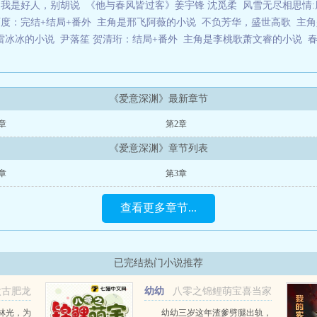
：我是好人，别胡说
《他与春风皆过客》姜宇锋 沈觅柔
风雪无尽相思情:
度：完结+结局+番外
主角是邢飞阿薇的小说
不负芳华，盛世高歌
主角
雷冰冰的小说
尹落笙 贺清珩：结局+番外
主角是李桃歌萧文睿的小说
《爱意深渊》最新章节
章
第2章
《爱意深渊》章节列表
章
第3章
查看更多章节...
已完结热门小说推荐
太古肥龙
幼幼
八零之锦鲤萌宝喜当家
宋晴岚
林光，为
幼幼三岁这年渣爹劈腿出轨，