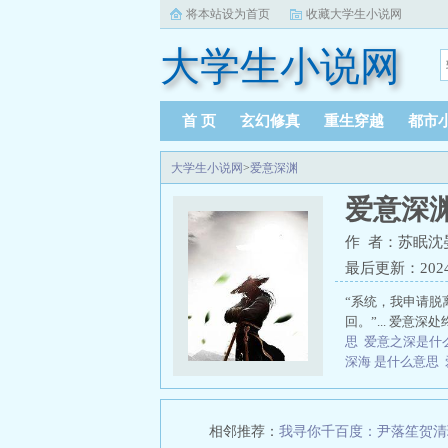
将本站设为首页
收藏大学生小说网
大学生小说网
首 页
玄幻修真
重生穿越
都市
大学生小说网
>
爱意深渊
爱意深
作 者：苏眠沈
最后更新：2024-1
“系统，我申请脱
回。”... 爱意
思
爱意之深是什
深海 是什么意思
相邻推荐：
我寻你千百度：尹落笙贺清