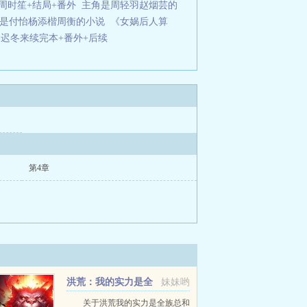
周时笙+结局+番外
主角是周轻羽赵烟芸的
是付怡杨添楷周衡的小说
《女娲后人算
春迟冬来续完本+番外+后续
第4章
洪荒：我的实力是全
妹妹哟
族总和
关于洪荒我的实力是全族总和