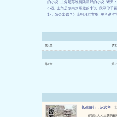
的小说
主角是苏晚栀陆星野的小说
诸天
小说
主角是楚南刘嫣然的小说
我寻你千百
卦，怎会出错？》庄明月君玄璟
主角是沈
第4章
第3
第1章
第2
长生修行，从武考
科举开始
穿越到大元王朝的褚