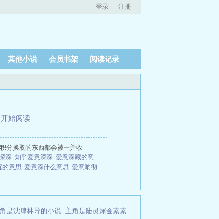
登录
注册
其他小说
会员书架
阅读记录
、
开始阅读
用积分换取的东西都会被一并收
意深深
知乎爱意深深
爱意深藏的意
沉的意思
爱意深什么意思
爱意响彻
角是沈肆林导的小说
主角是陆灵犀金素素