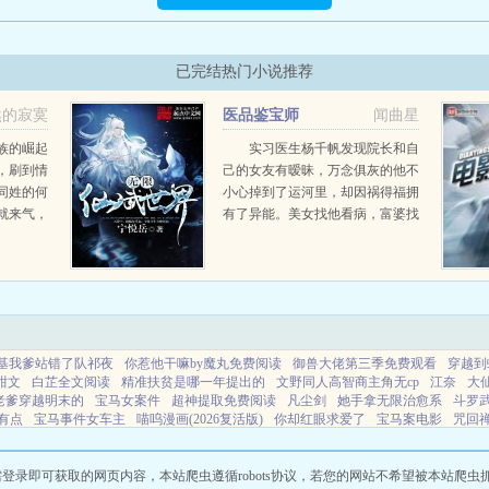
已完结热门小说推荐
然的寂寞
医品鉴宝师
闻曲星
族的崛起
实习医生杨千帆发现院长和自
，刷到情
己的女友有暧昧，万念俱灰的他不
同姓的何
小心掉到了运河里，却因祸得福拥
就来气，
有了异能。美女找他看病，富婆找
涂的穿越
他减肥，他不但用异能给各路美女
备金手
治病，还可以用透视眼赌石鉴宝。
了，众生
一个小医生的惊天逆袭，一代鉴宝
...
大师的疯狂崛起...
基我爹站错了队祁夜
你惹他干嘛by魔丸免费阅读
御兽大佬第三季免费观看
穿越到
甜文
白芷全文阅读
精准扶贫是哪一年提出的
文野同人高智商主角无cp
江奈
大
老爹穿越明末的
宝马女案件
超神提取免费阅读
凡尘剑
她手拿无限治愈系
斗罗
有点
宝马事件女车主
喵呜漫画(2026复活版)
你却红眼求爱了
宝马案电影
咒回禅
阮芽短剧
谢淮和江绪
我养的小白脸原来是总裁
孤独是你
丈夫出轨闺蜜妻子不哭
之我变成了千仞雪的第二武魂小
我净身出户后前妻却来求复合
咒回之我是禅院直哉
确生肖
秦峰与江晓晴免费阅读
我家娘子不对劲全集
主角飞升后我拿下他女人的
即可获取的网页内容，本站爬虫遵循robots协议，若您的网站不希望被本站爬虫抓取，可