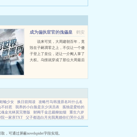
成为偏执宦官的傀儡皇
鹤安
帝
说来可笑，大周建朝百年，竟
毁在子嗣凋零之上，不仅让一个傻
子登上了皇位，还让一介阉人掌了
大权。乌憬就穿成了那位大周最后
一个皇子，刚登基不久的傻子皇
帝，他看着面前欺负他什么都不
懂，没几个油水的青菜拌白饭。...
蛞蝓少女
换日箭阅读
攻略竹马韩漫原名叫什么名
仙不好惹
我养的小白脸是京少演员表
孤独是爱给的
武魂金光林莫完整版
财阀千金总裁柳如烟
重生六岁
院一家亲TXT
父子都选白月光我离婚你们哭什么苏
不闹短剧
穿书pi
江湖路武侠游戏
咒术回战百科禅
斗罗至尊祖巫
打篮球的我成为排球天才
养猫后最
精准扶贫方略
重生之带着家人囤货闯末世
凌云志全
通过屏蔽novelspider字段实现。