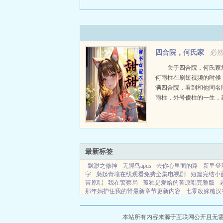
四合院，何氏家
必
族的崛起
关于四合院，何氏家
何雨柱在刷短视频的时候
满四合院，看到和他同名
雨柱，外号傻柱的一生，
这气大伤身啊，就稀里糊
到了剧中，有了穿越者必
指，对待众人的心态也变
平等，都有自己的生活，傻柱
最新标签
飘渺之修神
无脚鸟apus
去你心里面的路
新皇登
字
枭起青壤在线观看免费全集电视剧
短篇完结小
苦原唱
我在警察局
孤独是爱给的苦原唱完整版
那年妈护住我的肾最新章节更新内容
七零改嫁糙汉
苏
江湖路远下一句祝福语
盗墓之王 飞天
封迟琰
院家人物甚一
我家娘子不对劲120章完整版
斗罗
后悔的5件事
大仙不闹2023
一枕新凉一扇风最准
本站所有内容来源于互联网公开且无需登录