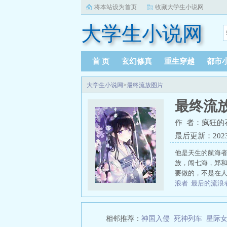
将本站设为首页
收藏大学生小说网
大学生小说网
首 页
玄幻修真
重生穿越
都市
大学生小说网
>
最终流放图片
最终流
作 者：疯狂的
最后更新：2023-1
他是天生的航海
族，闯七海，郑
要做的，不是在人.
浪者
最后的流浪
终流放壁纸
最后
最新视频
复仇流
者视频
流浪者原
相邻推荐：
神国入侵
死神列车
星际
猴
复仇流浪者
最