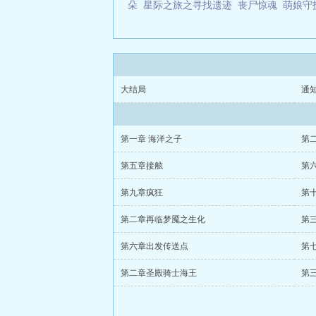
朵
星际之旅之寻找遗迹
丧尸惊魂
萌娘守
大结局
通
第一章 海洋之子
第
第五章接舷
第
第九章疯狂
第
第二章再临梦魇之生化
第
第六章出发传送点
第七
第二章圣殿骑士海王
第