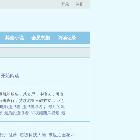
登录
注册
其他小说
会员书架
阅读记录
、
开始阅读
巨舰的船头，杀丧尸，斗狼人，屠血
百鬼夜行，艾欧尼亚三教并立……他
电影流浪者
流浪者取名字
最后的流
者
最后的流浪者957视频西瓜视频
最
剧
流浪者pv
最后的流浪
最后流浪者
者自驾游
流浪者圣遗物
最后的流浪行
员全部逝世
流浪者图片
流浪者与
行尸乱葬
超级科技大脑
末世之金花四