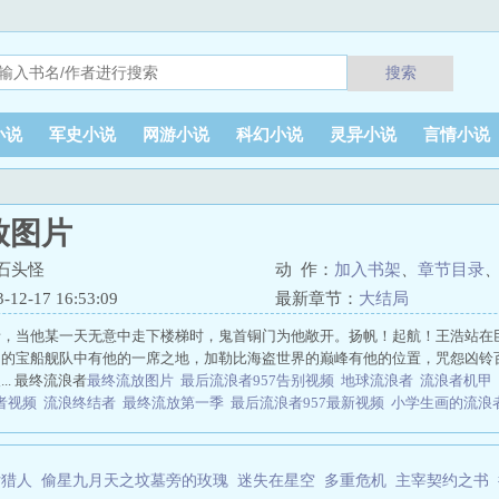
搜索
小说
军史小说
网游小说
科幻小说
灵异小说
言情小说
放图片
石头怪
动 作：
加入书架
、
章节目录
2-17 16:53:09
最新章节：
大结局
者，当他某一天无意中走下楼梯时，鬼首铜门为他敞开。扬帆！起航！王浩站在
和的宝船舰队中有他的一席之地，加勒比海盗世界的巅峰有他的位置，咒怨凶铃
.. 最终流浪者
最终流放图片
最后流浪者957告别视频
地球流浪者
流浪者机甲
者视频
流浪终结者
最终流放第一季
最后流浪者957最新视频
小学生画的流浪
的流浪行者
流浪者名字
最后的流浪者 957
流浪者怎么画
流浪终点
流浪者韩
浪者图片
流言终结者
最终流浪者 疯狂的石头怪
流浪者值得抽吗
最后的流浪
神
流浪者·下部
最终流放百度百科
最后一个流浪者957
流浪者语音
流浪者演
女猎人
偷星九月天之坟墓旁的玫瑰
迷失在星空
多重危机
主宰契约之书
终流放第二季全文60章阅读
疯狂流浪者
流浪者什么时候复刻