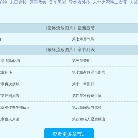
护神
末日穿梭
原罪救赎
灵车黑岩
异类者外传
末世之召唤二次元
人
《最终流放图片》最新章节
知
第七章勇气号
《最终流放图片》章节列表
二章 加勒比海
第三章登船
六章死斗
第七章占领亚当斯号
十章再次接舷
第十一章回归
三章尸潮如海
第四章准传奇生物
章准传奇生物tank
第八章回归与试验
三章狼人来袭
第四章狼人退后续出
查看更多章节...