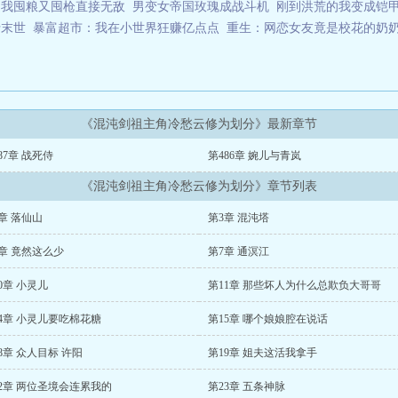
：我囤粮又囤枪直接无敌
男变女帝国玫瑰成战斗机
刚到洪荒的我变成铠
行末世
暴富超市：我在小世界狂赚亿点点
重生：网恋女友竟是校花的奶
《混沌剑祖主角冷愁云修为划分》最新章节
87章 战死侍
第486章 婉儿与青岚
《混沌剑祖主角冷愁云修为划分》章节列表
章 落仙山
第3章 混沌塔
章 竟然这么少
第7章 通溟江
0章 小灵儿
第11章 那些坏人为什么总欺负大哥哥
4章 小灵儿要吃棉花糖
第15章 哪个娘娘腔在说话
8章 众人目标 许阳
第19章 姐夫这活我拿手
2章 两位圣境会连累我的
第23章 五条神脉