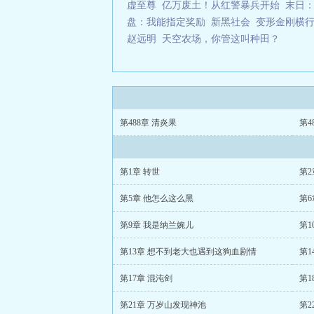
虚至尊
亿万废土！从红警暴兵开始
末日
盘：我能指定奖励
新黑社会
变形金刚横
赵远明
天空农场，你管这叫种田？
第488章 清炎果
第4
第1章 转世
第2
第5章 他怎么这么黑
第6
第9章 我是纳兰婉儿
第1
第13章 想不到老大也遇到这狗血剧情
第1
第17章 混沌剑
第1
第21章 万岁山发现神池
第2