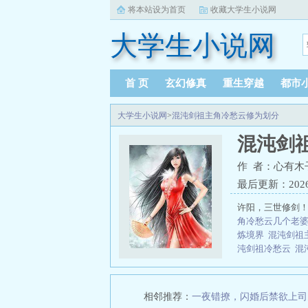
将本站设为首页
收藏大学生小说网
大学生小说网
首 页
玄幻修真
重生穿越
都市
大学生小说网
>
混沌剑祖主角冷愁云修为划分
混沌剑
作 者：心有木
最后更新：2026-0
许阳，三世修剑！
角冷愁云几个老
炼境界
混沌剑祖
沌剑祖冷愁云
混
部
混沌剑祖的境
为划分
混沌剑祖
相邻推荐：
一夜错撩，闪婚后禁欲上司