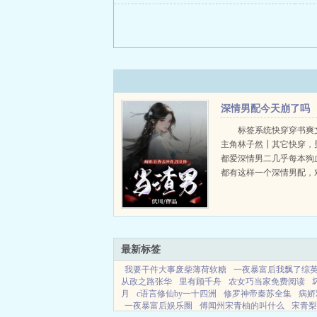
深情男配今天崩了吗
标签系统快穿穿书爽
主角林子然┃其它快穿，
都爱深情男二几乎每本狗
都有这样一个深情男配，
一片真心痴情不悔，在主
伤害时送温暖，在主角受
时献爱心，在主角受被攻背.
最新标签
我要干件大事废柴薄荷软糖
一夜暴富后我飘了综
从政之路张华
里有顾千舟
农女巧当家免费阅读
月
c语言修仙by一十四洲
修罗神帝秦苏全集
病娇
一夜暴富后娱乐圈
傅闻州宋青柚的叫什么
宋青梨