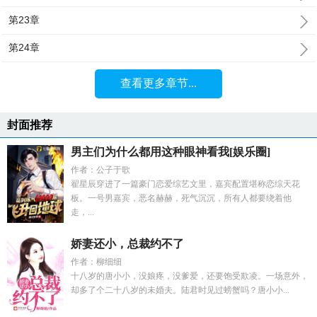
第23章
第24章
查看更多章节...
封面推荐
男主们为什么都用这种眼神看我[娱乐圈]
作者：公子于歌
翟星辰穿进了一篇豪门恋爱综艺文里，嘉宾配置堪称恋综天花
板。一号男嘉宾，恶名赫赫，死气沉沉，所有人都要绕着他
走，...
娇妻还小，总裁约不了
作者：柳细细
十八岁的唐小小，没娘疼，没爹爱，还要饱受欺凌。一场意外，
却多了个二十八岁的未婚夫。陆君时见过螃蟹吗？唐小小...