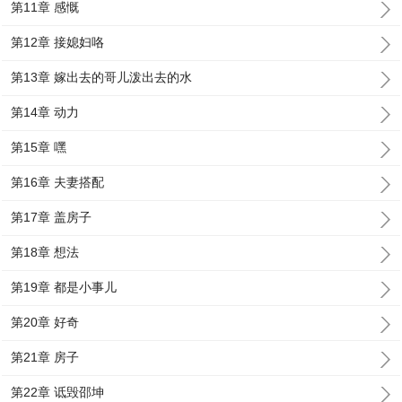
第11章 感慨
第12章 接媳妇咯
第13章 嫁出去的哥儿泼出去的水
第14章 动力
第15章 嘿
第16章 夫妻搭配
第17章 盖房子
第18章 想法
第19章 都是小事儿
第20章 好奇
第21章 房子
第22章 诋毁邵坤