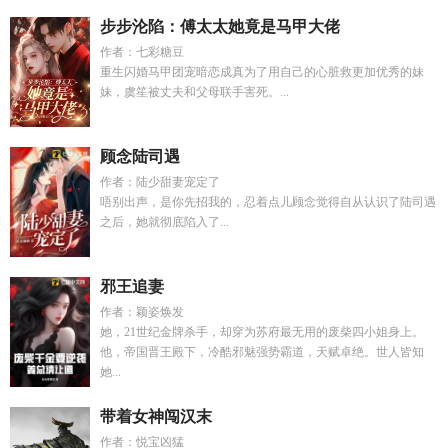
步步沦陷：傅太太她竟是马甲大佬
作者：七彩糖豆
重生闪婚马甲团宠暗恋成真为了用自己的心脏救更加优秀的妹
妹，虞笙被丈夫和父母联手害死。...
顾念陆司遇
作者：陆少甜妻宠定了
唔别出声，是你先招我的，忍着点儿顾念觉得自从认识了陆司遇
之后，她就彻底陷入了...
邪王追妻
作者：颖姿焕发
她，21世纪金牌杀手，却穿为苏府最无用的废柴四小姐身上。
他，帝国晋王殿下，冷酷邪魅强势霸道，天赋卓绝。世人皆知
她...
带着女神闯汉末
作者：悦宝凶猛