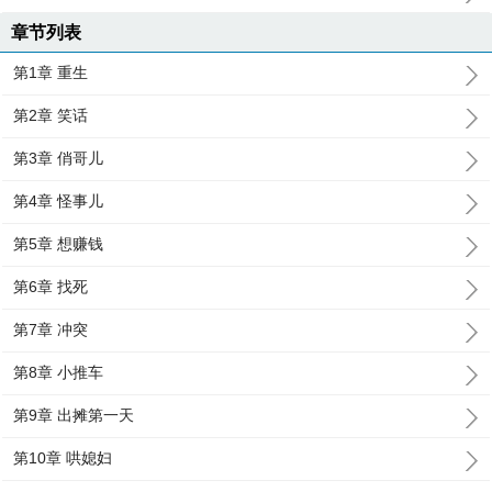
章节列表
第1章 重生
第2章 笑话
第3章 俏哥儿
第4章 怪事儿
第5章 想赚钱
第6章 找死
第7章 冲突
第8章 小推车
第9章 出摊第一天
第10章 哄媳妇