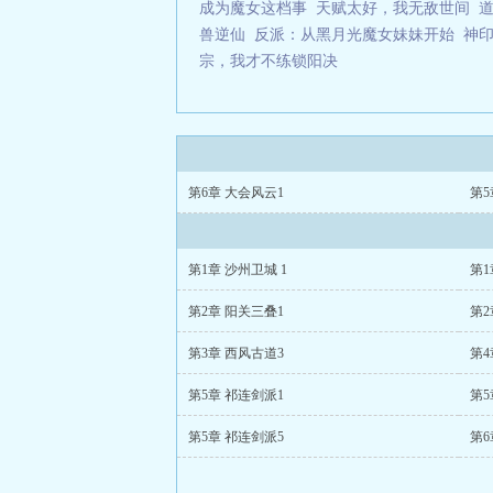
成为魔女这档事
天赋太好，我无敌世间
兽逆仙
反派：从黑月光魔女妹妹开始
神
宗，我才不练锁阳决
第6章 大会风云1
第5
第1章 沙州卫城 1
第1
第2章 阳关三叠1
第2
第3章 西风古道3
第4
第5章 祁连剑派1
第5
第5章 祁连剑派5
第6