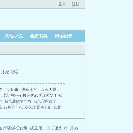
登录
注册
其他小说
会员书架
阅读记录
、
开始阅读
神，没有仙，没有斗气，没有天尊，
友，圆大家一个真正的武侠江湖梦！ 秋
一句
秋风北吹的生肖
秋风北雁诀全
详细解释是什么
秋风北雁诀下部
秋北
北雁南飞
秋风北吹指什么生肖
秋风北
下部写了吗
秋风北雁诀6部曲顺序
迫女装强征女帝
妖族第一才子兼剑修
开局