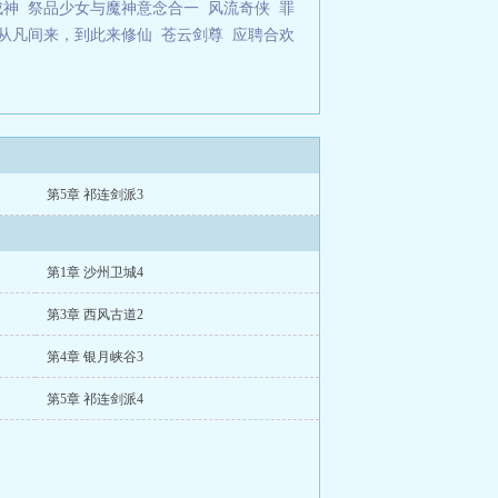
成神
祭品少女与魔神意念合一
风流奇侠
罪
从凡间来，到此来修仙
苍云剑尊
应聘合欢
第5章 祁连剑派3
第1章 沙州卫城4
第3章 西风古道2
第4章 银月峡谷3
第5章 祁连剑派4