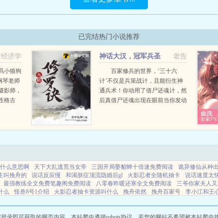
已完结热门小说推荐
方经济学
神话大汉，冠军兵圣
老告
羁小狼狗
百家修兵的世界，‘三十六
钢琴老师
计’不仅是兵策战计，且能衍生神
摄影师，
通兵术！你动用了借尸还魂计，然
性格古
后真借尸还魂出现在眼前当你发动
星请她拍
了瞒天过海，天数被蒙蔽，你得以
这么有个
出其不意，搬运兵力，形成来无影
...
去无踪的突袭你使用了以逸待劳，
于是体力快速恢复金蝉...
什么意思啊
天下大乱逃荒当女帝
三国开局娶貂蝉十倍速免费阅读
诡异修仙从种
主叫挽舟的
说话反应慢
和渴肤症顶流隐婚后gl
火影忍者全随机抽卡
说话速度太
最强教练全文免费笔趣阁免费阅读
八零春昨暖还寒全文免费阅读
三爷你家夫人又
什么
怪兽8号1介绍
火影忍者抽卡资源叫什么
挽舟依然
挽舟百家号
李小江和王
夏日疯
穿成七零暖宠小知青
暗世部
穿到七零当家小村姑
傅清寻许南骁全文免
迷又把剧情搞崩了txt
薄少的野蛮小娇妻最新章节 掌阅中文
无赖全文免费阅读
我
商还是智商
快穿之花妖宿主又美又飒最新章节列
徐云雾霍星延全文免费阅读
无赖
即可获取的网页内容，本站爬虫遵循robots协议，若您的网站不希望被本站爬虫抓取，可