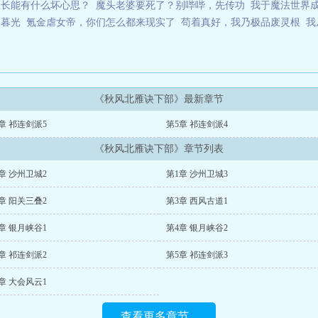
道长能有什么坏心思？
魔头老婆要死了？别哔哔，先传功
我于魔法世界
印暮光
氪金虐女帝，你们怎么都来现实了
苟着真好，我乃极品废灵根
我
《秋风北雁诀下部》最新章节
章 祁连剑派5
第5章 祁连剑派4
《秋风北雁诀下部》章节列表
章 沙州卫城2
第1章 沙州卫城3
章 阳关三叠2
第3章 西风古道1
章 银月峡谷1
第4章 银月峡谷2
章 祁连剑派2
第5章 祁连剑派3
章 大会风云1
查看更多章节...