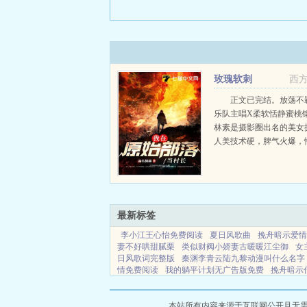
玫瑰软刺
西
正文已完结。放荡不
乐队主唱X柔软恬静蜜桃
林素是摄影圈出名的美女
人美技术硬，脾气火爆，
怪，娱乐圈知名的流量明
照还要看心情。可是就是
性的林素，在陶牧之面前却是
最新标签
李小江王心怡免费阅读
夏日风歌曲
挽舟暗示爱情
妻不好哄甜腻栗
类似财阀小娇妻古暖暖江尘御
女
日风歌词完整版
秦渊李青云陆九黎动漫叫什么名字
情免费阅读
我的躺平计划无广告版免费
挽舟暗示
到的免费阅读
领主精灵龙
八零春暖瑶归汗怀全集
市创造进化游戏全文免费
我死对头2次元掉马
万人
子
太子真是修仙者短剧在线观看
说话反应快是情
本站所有内容来源于互联网公开且无需登录