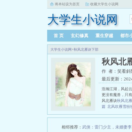
将本站设为首页
收藏大学生小说网
大学生小说网
首 页
玄幻修真
重生穿越
都市
大学生小说网
>
秋风北雁诀下部
秋风北
作 者：笑看斜
最后更新：2024-0
浩瀚江湖，风起
更没有魔兽，只有
风北雁诀
秋风北雁
篇
北风吹雁雪纷
雁南飞什么意思
雁诀下部完结了
相邻推荐：
武侠：雷门少主，未婚妻李