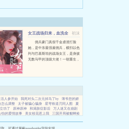
女王战场归来，血洗全
初沫
家户口本
佣兵豪门真假千金虐渣打脸
她，是中东最强雇佣兵，横扫以色
列与巴基斯坦的战场女王，是身披
无数马甲的顶级大佬！一朝重生，
竟成为乔家人人唾弃的废物假千
金。被爱上了真千金的未婚夫，当
做血库抽干了全身血液？身在医学
世家长大，却是一个连...
出活人参开始
我死对头二次元掉马了by
薄爷您的娇
快怎么调整
太子被骗心骗身
星穹铁道刃同人图
夏
立功了
原神原神
和渴肤症影后
万人迷又在崩剧
心怡的爱情故事
美女校花惹上我
三国开局被貂蝉捡
费阅读无弹窗
满朝文武听心声林默全集资源
我在都
在都市养怪兽
契约魅魔纹汉化版
原著佛爷副官妻
天尊全本免费阅读
满朝文武偷听我心声林微
偏倚
通过屏蔽novelspider字段实现。