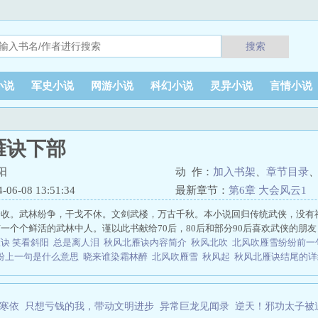
搜索
小说
军史小说
网游小说
科幻小说
灵异小说
言情小说
雁诀下部
阳
动 作：
加入书架
、
章节目录
6-08 13:51:34
最新章节：
第6章 大会风云1
云收。武林纷争，干戈不休。文剑武楼，万古千秋。本小说回归传统武侠，没有
一个个鲜活的武林中人。谨以此书献给70后，80后和部分90后喜欢武侠的朋
诀 笑看斜阳
总是离人泪
秋风北雁诀内容简介
秋风北吹
北风吹雁雪纷纷前
纷上一句是什么意思
晓来谁染霜林醉
北风吹雁雪
秋风起
秋风北雁诀结尾的
秋风北雁诀共几部
北风雁归
秋风紧北雁南飞原诗
秋风北吹什么意思
秋风起
吗
秋风北雁诀结尾
屈指秋风与雁期
秋风 北风
秋风紧
北风 秋月
秋风北雁诀
寒依
只想亏钱的我，带动文明进步
异常巨龙见闻录
逆天！邪功太子被