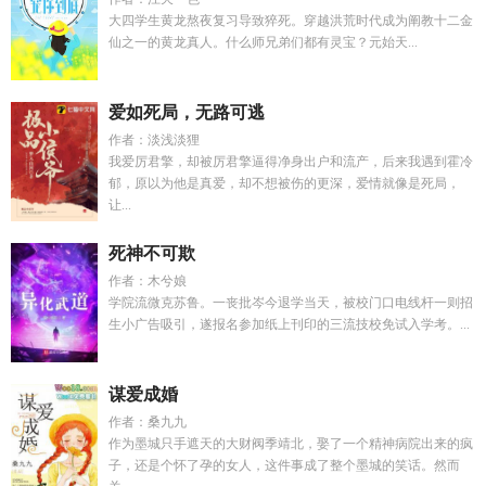
大四学生黄龙熬夜复习导致猝死。穿越洪荒时代成为阐教十二金
仙之一的黄龙真人。什么师兄弟们都有灵宝？元始天...
爱如死局，无路可逃
作者：淡浅淡狸
我爱厉君擎，却被厉君擎逼得净身出户和流产，后来我遇到霍冷
郁，原以为他是真爱，却不想被伤的更深，爱情就像是死局，
让...
死神不可欺
作者：木兮娘
学院流微克苏鲁。一丧批岑今退学当天，被校门口电线杆一则招
生小广告吸引，遂报名参加纸上刊印的三流技校免试入学考。...
谋爱成婚
作者：桑九九
作为墨城只手遮天的大财阀季靖北，娶了一个精神病院出来的疯
子，还是个怀了孕的女人，这件事成了整个墨城的笑话。然而