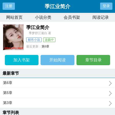
季江业简介
注册
登录
网站首页
小说分类
会员书架
阅读记录
季江业简介
季梦舒江逾白 著
都市小说
连载中
最近更新：
第6章
更新时间：
2024-11-03 10:58:42
加入书架
开始阅读
章节目录
最新章节
第6章
第5章
第3章
章节列表