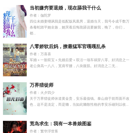
当初嫌穷要退婚，现在舔我干什么
作者：伽陀罗
四位未婚妻嘲讽我是低配版凤凰男，退婚当天，我号令成千数万
条毒蛇踏平她全族，她哭着后悔跪舔说要嫁我，晚了，你们，
都...
八零娇软后妈，撩最猛军官嘎嘎乱杀
作者：万喜喜
军婚＋一胎双宝＋先婚后爱＋双洁一场车祸穿八零。好消息之一
老公身高一八八，宽肩窄腰，八块腹肌。好消息之二无...
万界猎徒师
作者：火夕四少
关于万界猎徒师休道黄金贵，安乐最值钱。泰山崩于前而面不改
色，这不是淡定，而是懒，当如此懒散性格的李安乐碰到以收...
荒岛求生：我有一本兽娘图鉴
作者：繁华浮世客