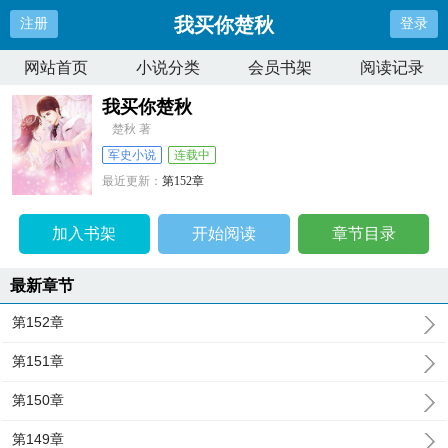
我买你楚秋
注册
登录
网站首页
小说分类
会员书架
阅读记录
我买你楚秋
楚秋 著
军史小说
连载中
最近更新：
第152章
更新时间：
2024-03-22 09:27:17
加入书架
开始阅读
章节目录
最新章节
第152章
第151章
第150章
第149章