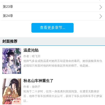
第23章
第24章
查看更多章节...
封面推荐
温柔沦陷
作者：晴飞羽
他帅气多金成熟温柔对她而言却是致命的毒药。她张扬貌美有仇
必报却只有面对他的时候收敛起所有的锋芒。他是她...
秋名山车神重生了
作者：放鸽子
拓海于二十岁时，仅凭一身孤勇到英国闯荡。在遭受无数挫折
后，他终于靠车技搏得大众认可，获得了车队合同和车手们梦寐
以...