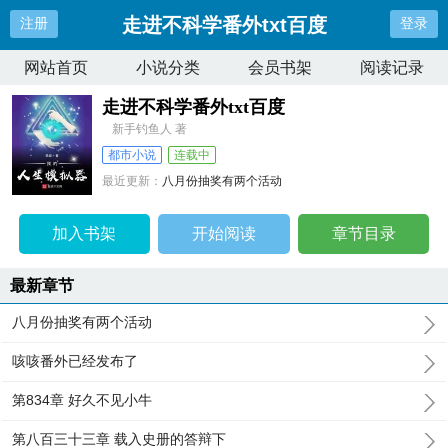
走进不科学番外txt百度
注册
登录
网站首页
小说分类
会员书架
阅读记录
走进不科学番外txt百度
新手钓鱼人 著
都市小说
连载中
最近更新：
八月份抽奖有两个活动
更新时间：
2025-12-30 07:33:25
加入书架
开始阅读
章节目录
最新章节
八月份抽奖有两个活动
咳咳番外已经发布了
第834章 好久不见小牛
第八百三十三章 载入史册的答辩下