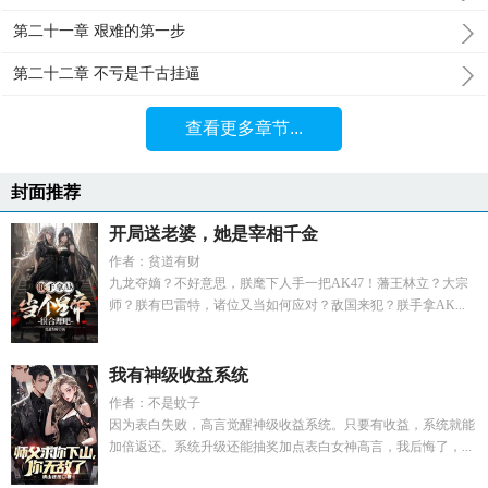
第二十一章 艰难的第一步
第二十二章 不亏是千古挂逼
查看更多章节...
封面推荐
开局送老婆，她是宰相千金
作者：贫道有财
九龙夺嫡？不好意思，朕麾下人手一把AK47！藩王林立？大宗
师？朕有巴雷特，诸位又当如何应对？敌国来犯？朕手拿AK...
我有神级收益系统
作者：不是蚊子
因为表白失败，高言觉醒神级收益系统。只要有收益，系统就能
加倍返还。系统升级还能抽奖加点表白女神高言，我后悔了，...