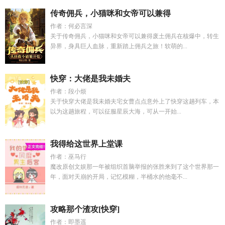
传奇佣兵，小猫咪和女帝可以兼得
作者：何必言深
关于传奇佣兵，小猫咪和女帝可以兼得废土佣兵在核爆中，转生
异界，身具巨人血脉，重新踏上佣兵之旅！软萌的...
快穿：大佬是我未婚夫
作者：段小烦
关于快穿大佬是我未婚夫宅女曹点点意外上了快穿这趟列车，本
以为这趟旅程，可以征服星辰大海，可从一开始...
我得给这世界上堂课
作者：巫马行
魔改原创文娱那一年被组织首脑举报的张胜来到了这个世界那一
年，面对天崩的开局，记忆模糊，半桶水的他毫不...
攻略那个渣攻[快穿]
作者：即墨遥